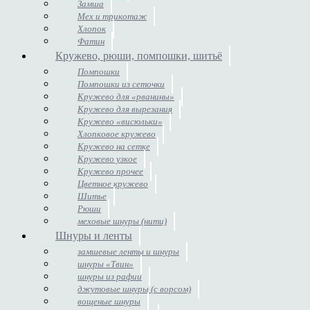
Замша
Мех и трикотаж
Хлопок
Фатин
Кружево, рюши, помпошки, шитьё
Помпошки
Помпошки из сеточки
Кружево для «рванины»
Кружево для вырезания
Кружево «висюльки»
Хлопковое кружево
Кружево на сетке
Кружево узкое
Кружево прочее
Цветное кружево
Шитье
Рюши
меховые шнуры (нити)
Шнуры и ленты
замшевые ленты и шнуры
шнуры «Твин»
шнуры из рафии
джутовые шнуры (с ворсом)
вощеные шнуры