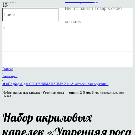
Поиск
Личный кабинет
Мой аккаунт
Заказы
Вы отложили
Товар
в свою
корзину.
×
Главная
/
Коллекции
/
🌲❄️Подборка для СП “ОБНИМАЯ ЗИМУ 2.0” Анастасии Калимуллиной
/
Набор акриловых капелек «Утренняя роса — мини», 2-5 мм, 6 гр, прозрачные, арт.
П-341
Набор акриловых
капелек «Утренняя роса