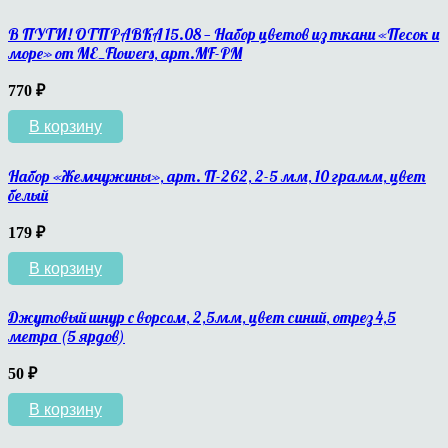
В ПУТИ! ОТПРАВКА 15.08 — Набор цветов из ткани «Песок и
море» от ME_Flowers, арт.MF-PM
770
₽
В корзину
Набор «Жемчужины», арт. П-262, 2-5 мм, 10 грамм, цвет
белый
179
₽
В корзину
Джутовый шнур с ворсом, 2,5мм, цвет синий, отрез 4,5
метра (5 ярдов)
50
₽
В корзину