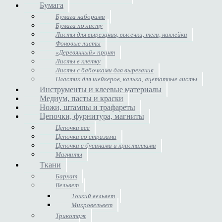
Бумага
Бумага наборами
Бумага по листу
Листы для вырезания, высечки, теги, наклейки
Фоновые листы
«Деревянный» принт
Листы в клетку
Листы с бабочками для вырезания
Пластик для шейкеров, калька, ацетатные листы
Инструменты и клеевые материалы
Медиум, пасты и краски
Ножи, штампы и трафареты
Цепочки, фурнитура, магниты
Цепочки все
Цепочки со стразами
Цепочки с бусинами и кристаллами
Магниты
Ткани
Бархат
Вельвет
Тонкий вельвет
Микровельвет
Трикотаж