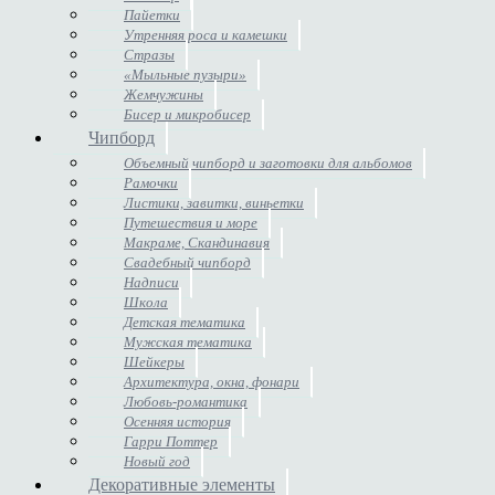
Пайетки
Утренняя роса и камешки
Стразы
«Мыльные пузыри»
Жемчужины
Бисер и микробисер
Чипборд
Объемный чипборд и заготовки для альбомов
Рамочки
Листики, завитки, виньетки
Путешествия и море
Макраме, Скандинавия
Свадебный чипборд
Надписи
Школа
Детская тематика
Мужская тематика
Шейкеры
Архитектура, окна, фонари
Любовь-романтика
Осенняя история
Гарри Поттер
Новый год
Декоративные элементы