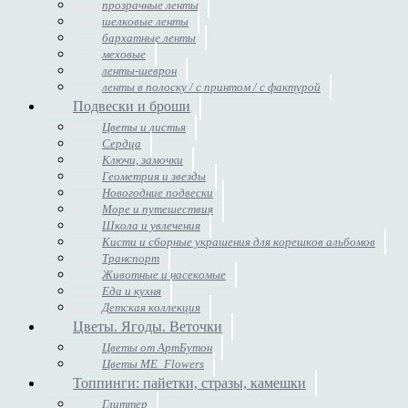
прозрачные ленты
шелковые ленты
бархатные ленты
меховые
ленты-шеврон
ленты в полоску / с принтом / с фактурой
Подвески и броши
Цветы и листья
Сердца
Ключи, замочки
Геометрия и звезды
Новогодние подвески
Море и путешествия
Школа и увлечения
Кисти и сборные украшения для корешков альбомов
Транспорт
Животные и насекомые
Еда и кухня
Детская коллекция
Цветы. Ягоды. Веточки
Цветы от АртБутон
Цветы ME_Flowers
Топпинги: пайетки, стразы, камешки
Глиттер