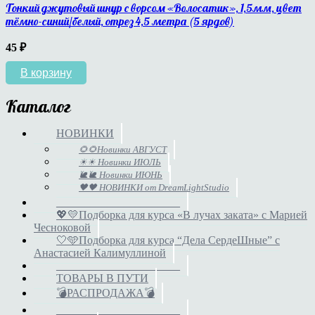
Тонкий джутовый шнур с ворсом «Волосатик», 1,5мм, цвет
тёмно-синий/белый, отрез 4,5 метра (5 ярдов)
45
₽
В корзину
Каталог
НОВИНКИ
🌻🌻Новинки АВГУСТ
☀☀ Новинки ИЮЛЬ
🐌🐌 Новинки ИЮНЬ
🖤🖤 НОВИНКИ от DreamLightStudio
______________________
💖💛Подборка для курса «В лучах заката» с Марией
Чесноковой
🤍🩵Подборка для курса “Дела СердеШные” с
Анастасией Калимуллиной
______________________
ТОВАРЫ В ПУТИ
💣РАСПРОДАЖА💣
______________________