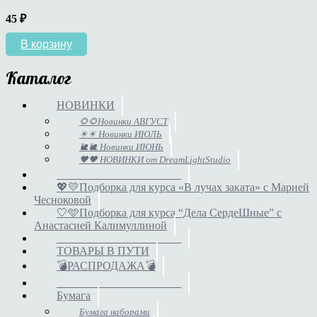
45
₽
В корзину
Каталог
НОВИНКИ
🌻🌻Новинки АВГУСТ
☀☀ Новинки ИЮЛЬ
🐌🐌 Новинки ИЮНЬ
🖤🖤 НОВИНКИ от DreamLightStudio
______________________
💖💛Подборка для курса «В лучах заката» с Марией
Чесноковой
🤍🩵Подборка для курса “Дела СердеШные” с
Анастасией Калимуллиной
______________________
ТОВАРЫ В ПУТИ
💣РАСПРОДАЖА💣
______________________
Бумага
Бумага наборами