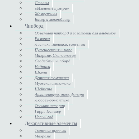
Стразы
«Мыльные пузыри»
Жемчужины
Бисер и микробисер
Чипборд
Объемный чипборд и заготовки для альбомов
Рамочки
Листики, завитки, виньетки
Путешествия и море
Макраме, Скандинавия
Свадебный чипборд
Надписи
Школа
Детская тематика
Мужская тематика
Шейкеры
Архитектура, окна, фонари
Любовь-романтика
Осенняя история
Гарри Поттер
Новый год
Декоративные элементы
Тканевые высечки
Макраме