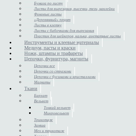
Бумага по листу
Листы для вырезания, высечки, теги, наклейки
Фоновые листы
«Деревянный» принт
Листы в клетку
Листы с бабочками для вырезания
Пластик для шейкеров, калька, ацетатные листы
Инструменты и клеевые материалы
Медиум, пасты и краски
Ножи, штампы и трафареты
Цепочки, фурнитура, магниты
Цепочки все
Цепочки со стразами
Цепочки с бусинами и кристаллами
Магниты
Ткани
Бархат
Вельвет
Тонкий вельвет
Микровельвет
Трикотаж
Замша
Мех и трикотаж