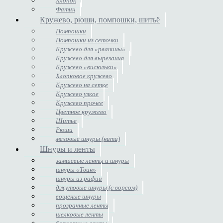
Хлопок
Фатин
Кружево, рюши, помпошки, шитьё
Помпошки
Помпошки из сеточки
Кружево для «рванины»
Кружево для вырезания
Кружево «висюльки»
Хлопковое кружево
Кружево на сетке
Кружево узкое
Кружево прочее
Цветное кружево
Шитье
Рюши
меховые шнуры (нити)
Шнуры и ленты
замшевые ленты и шнуры
шнуры «Твин»
шнуры из рафии
джутовые шнуры (с ворсом)
вощеные шнуры
прозрачные ленты
шелковые ленты