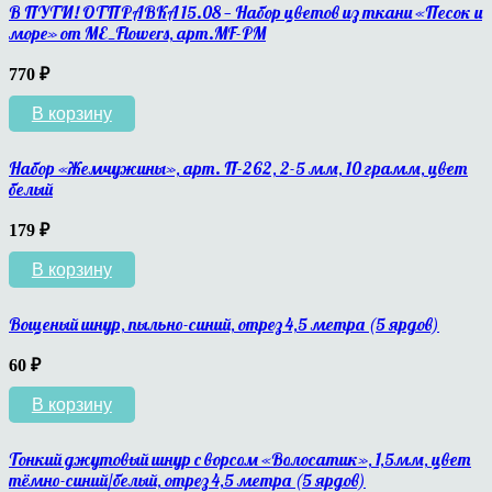
В ПУТИ! ОТПРАВКА 15.08 — Набор цветов из ткани «Песок и
море» от ME_Flowers, арт.MF-PM
770
₽
В корзину
Набор «Жемчужины», арт. П-262, 2-5 мм, 10 грамм, цвет
белый
179
₽
В корзину
Вощеный шнур, пыльно-синий, отрез 4,5 метра (5 ярдов)
60
₽
В корзину
Тонкий джутовый шнур с ворсом «Волосатик», 1,5мм, цвет
тёмно-синий/белый, отрез 4,5 метра (5 ярдов)