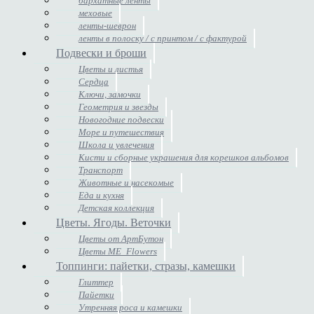
бархатные ленты
меховые
ленты-шеврон
ленты в полоску / с принтом / с фактурой
Подвески и броши
Цветы и листья
Сердца
Ключи, замочки
Геометрия и звезды
Новогодние подвески
Море и путешествия
Школа и увлечения
Кисти и сборные украшения для корешков альбомов
Транспорт
Животные и насекомые
Еда и кухня
Детская коллекция
Цветы. Ягоды. Веточки
Цветы от АртБутон
Цветы ME_Flowers
Топпинги: пайетки, стразы, камешки
Глиттер
Пайетки
Утренняя роса и камешки