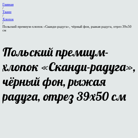
Главная
/
Ткани
/
Хлопок
/
Польский премиум-хлопок «Сканди-радуга», чёрный фон, рыжая радуга, отрез 39х50
см
Польский премиум-
хлопок «Сканди-радуга»,
чёрный фон, рыжая
радуга, отрез 39х50 см