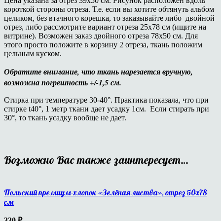
Цена указана за отрез 39х50 см. Рисунок расположен вдоль
короткой стороны отреза. Т.е. если вы хотите обтянуть альбом
целиком, без втачного корешка, то заказывайте либо двойной
отрез, либо рассмотрите вариант отреза 25х78 см (ищите на
витрине). Возможен заказ двойного отреза 78х50 см. Для
этого просто положите в корзину 2 отреза, ткань положим
цельным куском.
Обратите внимание, что ткань нарезается вручную,
возможна погрешность +/-1,5 см.
Стирка при температуре 30-40°. Практика показала, что при
стирке t40°, 1 метр ткани дает усадку 1см. Если стирать при
30°, то ткань усадку вообще не дает.
Возможно Вас также заинтересует…
Польский премиум-хлопок «Зелёная листва», отрез 50х78
см
330
₽