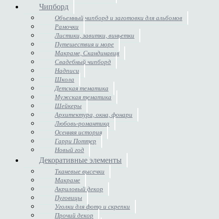
Чипборд
Объемный чипборд и заготовки для альбомов
Рамочки
Листики, завитки, виньетки
Путешествия и море
Макраме, Скандинавия
Свадебный чипборд
Надписи
Школа
Детская тематика
Мужская тематика
Шейкеры
Архитектура, окна, фонари
Любовь-романтика
Осенняя история
Гарри Поттер
Новый год
Декоративные элементы
Тканевые высечки
Макраме
Акриловый декор
Пуговицы
Уголки для фото и скрепки
Прочий декор