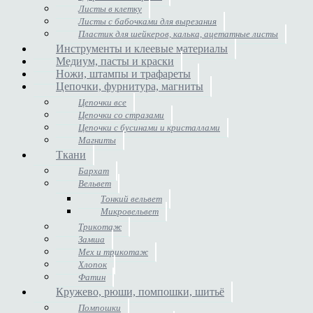
Листы в клетку
Листы с бабочками для вырезания
Пластик для шейкеров, калька, ацетатные листы
Инструменты и клеевые материалы
Медиум, пасты и краски
Ножи, штампы и трафареты
Цепочки, фурнитура, магниты
Цепочки все
Цепочки со стразами
Цепочки с бусинами и кристаллами
Магниты
Ткани
Бархат
Вельвет
Тонкий вельвет
Микровельвет
Трикотаж
Замша
Мех и трикотаж
Хлопок
Фатин
Кружево, рюши, помпошки, шитьё
Помпошки