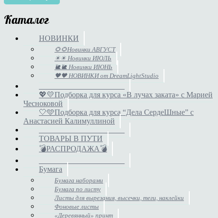
Каталог
НОВИНКИ
🌻🌻Новинки АВГУСТ
☀☀ Новинки ИЮЛЬ
🐌🐌 Новинки ИЮНЬ
🖤🖤 НОВИНКИ от DreamLightStudio
______________________
💖💛Подборка для курса «В лучах заката» с Марией
Чесноковой
🤍🩵Подборка для курса “Дела СердеШные” с
Анастасией Калимуллиной
______________________
ТОВАРЫ В ПУТИ
💣РАСПРОДАЖА💣
______________________
Бумага
Бумага наборами
Бумага по листу
Листы для вырезания, высечки, теги, наклейки
Фоновые листы
«Деревянный» принт