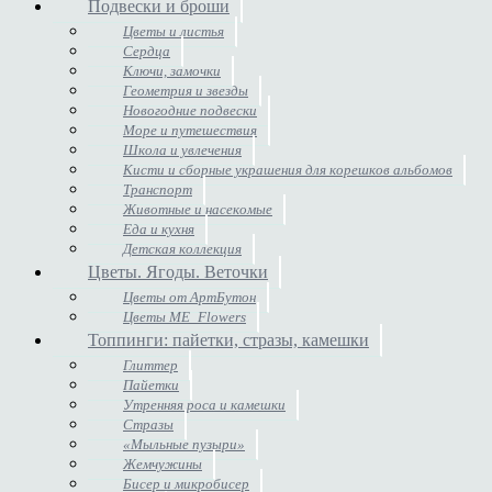
Подвески и броши
Цветы и листья
Сердца
Ключи, замочки
Геометрия и звезды
Новогодние подвески
Море и путешествия
Школа и увлечения
Кисти и сборные украшения для корешков альбомов
Транспорт
Животные и насекомые
Еда и кухня
Детская коллекция
Цветы. Ягоды. Веточки
Цветы от АртБутон
Цветы ME_Flowers
Топпинги: пайетки, стразы, камешки
Глиттер
Пайетки
Утренняя роса и камешки
Стразы
«Мыльные пузыри»
Жемчужины
Бисер и микробисер