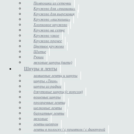
Помпошки из сеточки
Кружево для «рванины»
Кружево для вырезания
Кружево «висюльки»
Хлопковое кружево
Кружево на сетке
Кружево узкое
Кружево прочее
Цветное кружево
Шитье
Рюши
меховые шнуры (нити)
Шнуры и ленты
замшевые ленты и шнуры
шнуры «Твин»
шнуры из рафии
джутовые шнуры (с ворсом)
вощеные шнуры
прозрачные ленты
шелковые ленты
бархатные ленты
меховые
ленты-шеврон
ленты в полоску / с принтом / с фактурой