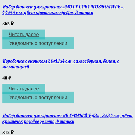
Набор баночек для хранения «МОГУ СЕБЕ ПОЗВОЛИТЬ»,
4,4х4,4 см, цвет крышечки серебро, 3 штуки
365
₽
Читать далее
Уведомить о поступлении
Коробочка с окошком 20х12х4 см, самосборная, белая, с
ламинацией
40
₽
Читать далее
Уведомить о поступлении
Набор баночек для хранения «В САМЫЙ РАЗ», 3х3,4 см, цвет
крышечек розовое золото, 4 штуки
312
₽