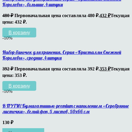
Королевы», большие, 4 штуки
480
₽
Первоначальная цена составляла 480 ₽.
432
₽
Текущая
цена: 432 ₽.
В корзину
-10%
Набор баночек для хранения. Серия «Кристаллы Снежной
Королевы», средние, 4 штуки
392
₽
Первоначальная цена составляла 392 ₽.
353
₽
Текущая
цена: 353 ₽.
В корзину
-10%
В ПУТИ! Бумага тишью-premium с напылением «Серебряные
листочки», белый фон, 5 листов, 50х66 см
130
₽