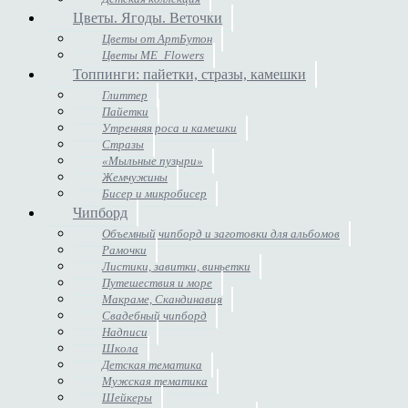
Цветы. Ягоды. Веточки
Цветы от АртБутон
Цветы ME_Flowers
Топпинги: пайетки, стразы, камешки
Глиттер
Пайетки
Утренняя роса и камешки
Стразы
«Мыльные пузыри»
Жемчужины
Бисер и микробисер
Чипборд
Объемный чипборд и заготовки для альбомов
Рамочки
Листики, завитки, виньетки
Путешествия и море
Макраме, Скандинавия
Свадебный чипборд
Надписи
Школа
Детская тематика
Мужская тематика
Шейкеры