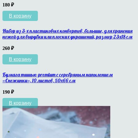
180
₽
В корзину
Набор из 3-х пластиковых конвертов, большие, для хранения
ножей для вырубки или плоских украшений, размер 23х18 см
260
₽
В корзину
Бумага тишью-premium с серебряным напылением
«Снежинки», 10 листов, 50х66 см
190
₽
В корзину