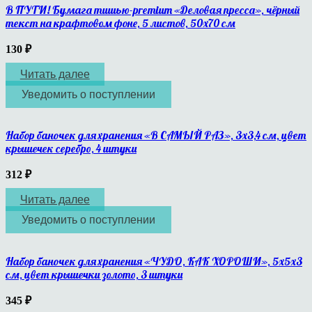
В ПУТИ! Бумага тишью-premium «Деловая пресса», чёрный
текст на крафтовом фоне, 5 листов, 50х70 см
130
₽
Читать далее
Уведомить о поступлении
Набор баночек для хранения «В САМЫЙ РАЗ», 3х3,4 см, цвет
крышечек серебро, 4 штуки
312
₽
Читать далее
Уведомить о поступлении
Набор баночек для хранения «ЧУДО, КАК ХОРОШИ», 5х5х3
см, цвет крышечки золото, 3 штуки
345
₽