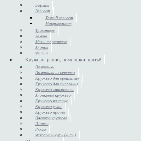
Бархат
Вельвет
Тонкий вельвет
Микровельвет
Трикотаж
Замша
Мех и трикотаж
Хлопок
Фатин
Кружево, рюши, помпошки, шитьё
Помпошки
Помпошки из сеточки
Кружево для «рванины»
Кружево для вырезания
Кружево «висюльки»
Хлопковое кружево
Кружево на сетке
Кружево узкое
Кружево прочее
Цветное кружево
Шитье
Рюши
меховые шнуры (нити)