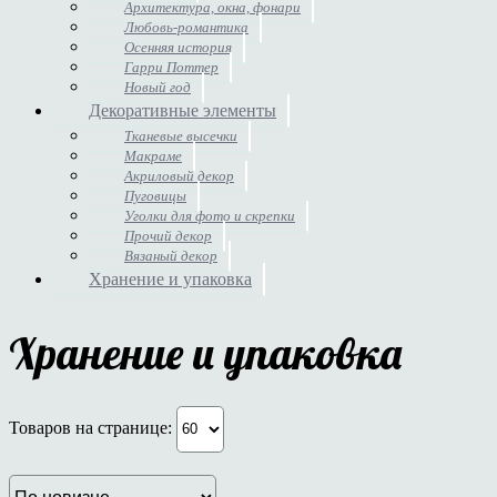
Архитектура, окна, фонари
Любовь-романтика
Осенняя история
Гарри Поттер
Новый год
Декоративные элементы
Тканевые высечки
Макраме
Акриловый декор
Пуговицы
Уголки для фото и скрепки
Прочий декор
Вязаный декор
Хранение и упаковка
Хранение и упаковка
Товаров на странице: