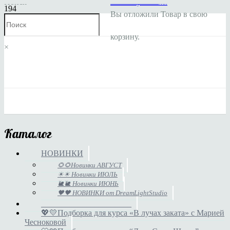
Поиск
Личный кабинет
Мой аккаунт
Заказы
Вы отложили
Товар
в свою
корзину.
×
Каталог
НОВИНКИ
🌻🌻Новинки АВГУСТ
☀☀ Новинки ИЮЛЬ
🐌🐌 Новинки ИЮНЬ
🖤🖤 НОВИНКИ от DreamLightStudio
______________________
💖💛Подборка для курса «В лучах заката» с Марией
Чесноковой