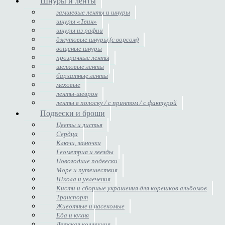
Шнуры и ленты
замшевые ленты и шнуры
шнуры «Твин»
шнуры из рафии
джутовые шнуры (с ворсом)
вощеные шнуры
прозрачные ленты
шелковые ленты
бархатные ленты
меховые
ленты-шеврон
ленты в полоску / с принтом / с фактурой
Подвески и броши
Цветы и листья
Сердца
Ключи, замочки
Геометрия и звезды
Новогодние подвески
Море и путешествия
Школа и увлечения
Кисти и сборные украшения для корешков альбомов
Транспорт
Животные и насекомые
Еда и кухня
Детская коллекция