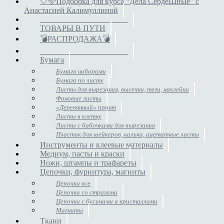
🤍🩵Подборка для курса “Дела СердеШные” с
Анастасией Калимуллиной
______________________
ТОВАРЫ В ПУТИ
💣РАСПРОДАЖА💣
______________________
Бумага
Бумага наборами
Бумага по листу
Листы для вырезания, высечки, теги, наклейки
Фоновые листы
«Деревянный» принт
Листы в клетку
Листы с бабочками для вырезания
Пластик для шейкеров, калька, ацетатные листы
Инструменты и клеевые материалы
Медиум, пасты и краски
Ножи, штампы и трафареты
Цепочки, фурнитура, магниты
Цепочки все
Цепочки со стразами
Цепочки с бусинами и кристаллами
Магниты
Ткани