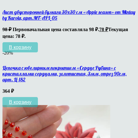
Лист двусторонней бумаги 30х30 см «Apple season» от Mintay
by Karola, арт.MT-APL-05
98
₽
Первоначальная цена составляла 98 ₽.
78
₽
Текущая
цена: 78 ₽.
В корзину
-20%
Цепочка с ювелирным покрытием «Сердце Рубина» с
кристаллами-сердцами, золотистая, 3мм, отрез 90см,
арт. Ц-182
364
₽
В корзину