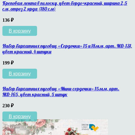
Креповая лента в полоску, цвет бордо+красный, ширина 2,5
см, отрез 2 ярда (180 см)
136
₽
В корзину
Набор бархатных пуговиц «Сердечки» 15 и 18мм, арт. МД-131,
цвет красный, 4 штуки
199
₽
В корзину
Набор бархатных пуговиц «Мини-сердечки» 15мм, арт.
МД-165, цвет красный, 5 штук
230
₽
В корзину