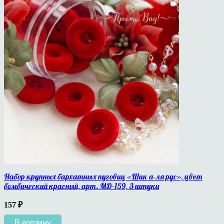
Набор крупных бархатных пуговиц «Шик а-ля рус», цвет
бомбический красный, арт. МД-159, 3 штуки
157
₽
В корзину