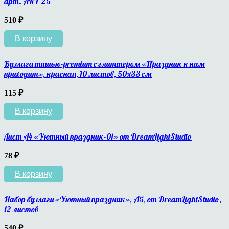
арт. ART-25
510
₽
В корзину
Бумага тишью-premium с глиттером «Праздник к нам
приходит», красная, 10 листов, 50х33 см
115
₽
В корзину
Лист А4 «Уютный праздник-01» от DreamLightStudio
78
₽
В корзину
Набор бумаги «Уютный праздник», A5, от DreamLightStudio,
12 листов
540
₽