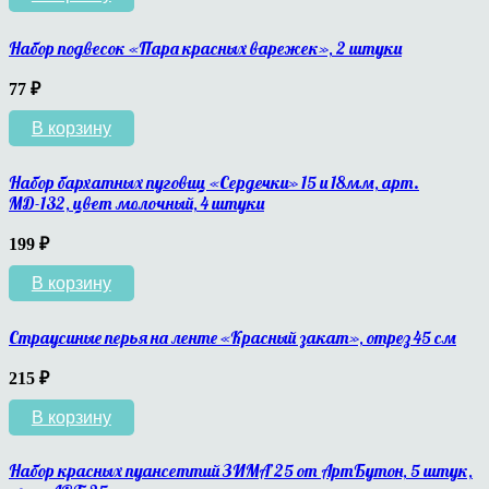
Набор подвесок «Пара красных варежек», 2 штуки
77
₽
В корзину
Набор бархатных пуговиц «Сердечки» 15 и 18мм, арт.
МД-132, цвет молочный, 4 штуки
199
₽
В корзину
Страусиные перья на ленте «Красный закат», отрез 45 см
215
₽
В корзину
Набор красных пуансеттий ЗИМА’25 от АртБутон, 5 штук,