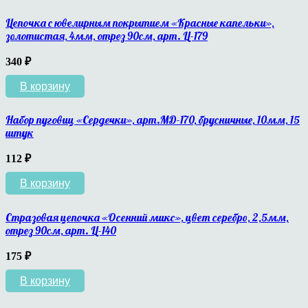
Цепочка с ювелирным покрытием «Красные капельки»,
золотистая, 4мм, отрез 90см, арт. Ц-179
340
₽
В корзину
Набор пуговиц «Сердечки», арт.МД-170, брусничные, 10мм, 15
штук
112
₽
В корзину
Стразовая цепочка «Осенний микс», цвет серебро, 2,5мм,
отрез 90см, арт. Ц-140
175
₽
В корзину