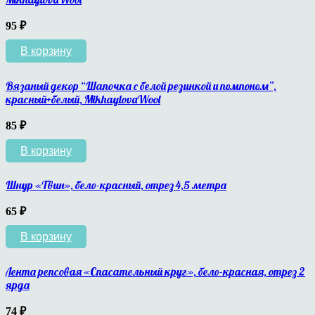
95
₽
В корзину
Вязаный декор “Шапочка с белой резинкой и помпоном”,
красный+белый, MikhaylovaWool
85
₽
В корзину
Шнур «Твин», бело-красный, отрез 4,5 метра
65
₽
В корзину
Лента репсовая «Спасательный круг», бело-красная, отрез 2
ярда
74
₽