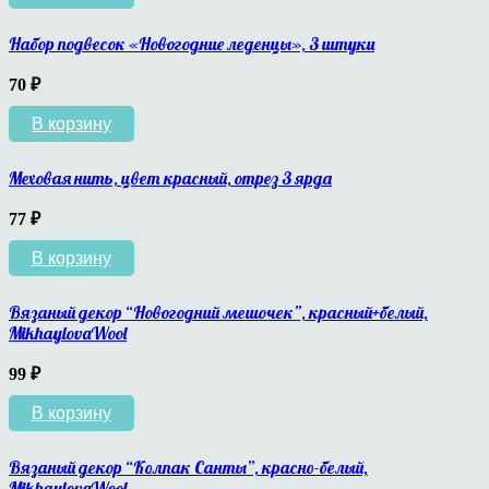
Набор подвесок «Новогодние леденцы», 3 штуки
70
₽
В корзину
Меховая нить, цвет красный, отрез 3 ярда
77
₽
В корзину
Вязаный декор “Новогодний мешочек”, красный+белый,
MikhaylovaWool
99
₽
В корзину
Вязаный декор “Колпак Санты”, красно-белый,
MikhaylovaWool