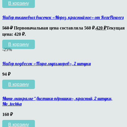
В корзину
Набор тканевых высечек «Мороз, красный нос» от RozeFlowers
560
₽
Первоначальная цена составляла 560 ₽.
420
₽
Текущая
цена: 420 ₽.
В корзину
-25%
Набор подвесок «Пара мухоморов», 2 штуки
94
₽
В корзину
Мини-макраме “Листики-пёрышки», красный, 2 штуки,
Mo_tochka
160
₽
В корзину