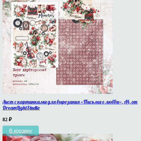
Лист с картинками для вырезания «Письма о любви», A4, от
DreamLightStudio
82
₽
В корзину