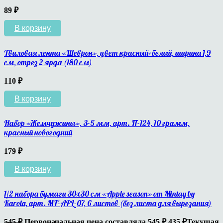
89
₽
В корзину
Твиловая лента «Шеврон», цвет красный+белый, ширина 1,9
см, отрез 2 ярда (180 см)
110
₽
В корзину
Набор «Жемчужины», 3-5 мм, арт. П-124, 10 грамм,
красный новогодний
179
₽
В корзину
1/2 набора бумаги 30х30 см «Apple season» от Mintay by
Karola, арт. MT-APL-07, 6 листов (без листа для вырезания)
545
₽
Первоначальная цена составляла 545 ₽.
435
₽
Текущая