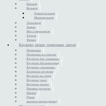
Бархат
Вельвет
Тонкий вельвет
Микровельвет
Трикотаж
Замша
Мех и трикотаж
Хлопок
Фатин
Кружево, рюши, помпошки, шитьё
Помпошки
Помпошки из сеточки
Кружево для «рванины»
Кружево для вырезания
Кружево «висюльки»
Хлопковое кружево
Кружево на сетке
Кружево узкое
Кружево прочее
Цветное кружево
Шитье
Рюши
меховые шнуры (нити)