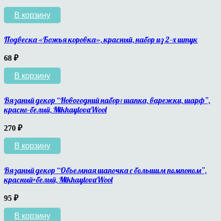
В корзину
Подвеска «Божья коровка», красный, набор из 2-х штук
68
₽
В корзину
Вязаный декор “Новогодний набор: шапка, варежки, шарф”,
красно-белый, MikhaylovaWool
270
₽
В корзину
Вязаный декор “Объемная шапочка с большим помпоном”,
красный+белый, MikhaylovaWool
95
₽
В корзину