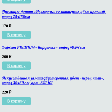
Премиум-фатин «Изморозь» с глиттером, цвет красный,
отрез 25х150см
170
₽
В корзину
Бархат PREMIUM «Кардинал», отрез 40х47 см
260
₽
В корзину
Искусственная замша двусторонняя, цвет «перец чили»,
отрез 35х50 см, арт. ЗШ-101
220
₽
В корзину