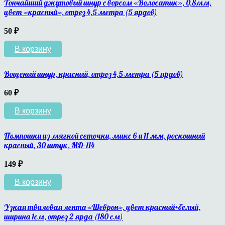
Тончайший джутовый шнур с ворсом «Волосатик», 0,8мм,
цвет «красный», отрез 4,5 метра (5 ярдов)
50
₽
В корзину
Вощеный шнур, красный, отрез 4,5 метра (5 ярдов)
60
₽
В корзину
Помпошки из мягкой сеточки, микс 6 и 11 мм, роскошный
красный, 30 штук, МД-114
149
₽
В корзину
Узкая твиловая лента «Шеврон», цвет красный+белый,
ширина 1см, отрез 2 ярда (180 см)