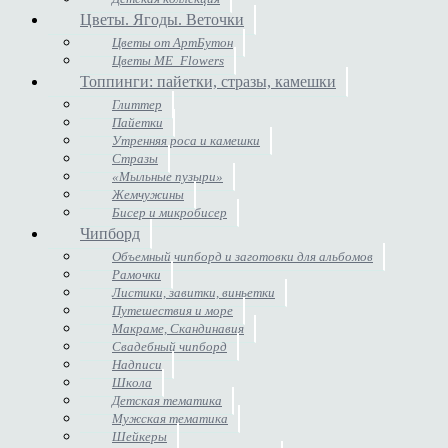
Цветы. Ягоды. Веточки
Цветы от АртБутон
Цветы ME_Flowers
Топпинги: пайетки, стразы, камешки
Глиттер
Пайетки
Утренняя роса и камешки
Стразы
«Мыльные пузыри»
Жемчужины
Бисер и микробисер
Чипборд
Объемный чипборд и заготовки для альбомов
Рамочки
Листики, завитки, виньетки
Путешествия и море
Макраме, Скандинавия
Свадебный чипборд
Надписи
Школа
Детская тематика
Мужская тематика
Шейкеры