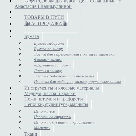
🤍🩵Подборка для курса “Дела СердеШные” с
Анастасией Калимуллиной
______________________
ТОВАРЫ В ПУТИ
💣РАСПРОДАЖА💣
______________________
Бумага
Бумага наборами
Бумага по листу
Листы для вырезания, высечки, теги, наклейки
Фоновые листы
«Деревянный» принт
Листы в клетку
Листы с бабочками для вырезания
Пластик для шейкеров, калька, ацетатные листы
Инструменты и клеевые материалы
Медиум, пасты и краски
Ножи, штампы и трафареты
Цепочки, фурнитура, магниты
Цепочки все
Цепочки со стразами
Цепочки с бусинами и кристаллами
Магниты
Ткани