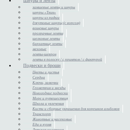
Шнуры и ленты
замшевые ленты и шнуры
шнуры «Твин»
шнуры из рафии
джутовые шнуры (с ворсом)
вощеные шнуры
прозрачные ленты
шелковые ленты
бархатные ленты
меховые
ленты-шеврон
ленты в полоску / с принтом / с фактурой
Подвески и броши
Цветы и листья
Сердца
Ключи, замочки
Геометрия и звезды
Новогодние подвески
Море и путешествия
Школа и увлечения
Кисти и сборные украшения для корешков альбомов
Транспорт
Животные и насекомые
Еда и кухня
Детская коллекция